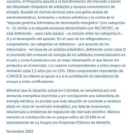
usuarios, el Programa apunta a la transformación del mercado a través
del etiquetado obligatorio de artefactos y equipos consumidores de
energía. Basado en normas técnicas para una gama amplia de
electrodomésticos, luminarias y motores eléctricos y la norma de la
“etiqueta genérica informativa de desempeño energético” (con categorías
A
–
G
, similar a la etiqueta europea) desarrollados por INCONTEC, se
está definiendo – para cada equipo – la relación entre las categorias
A
–
G
y el desempeño del aparato. En el caso de los refrigeradores y
congeladores, las categorías se definieron – por acuerdo de los
interesados – en base de un análisis estadístico, definiendo como clase
D
el promedio del consumo de energía de los artefactos comercializados en
el país y como
A
productos con un mejor desempeño al que tienen los
productos en el mercado. Los valores correspondientes a estos rangos se
revisarán cada 2,5 años por un 15%. Otras componentes importantes de
CONOCE se refieren al apoyo a y a la acreditación de laboratorios de
ensayo y entes certificadores.
Mientras que la situación actual en Colombia se caracteriza por una
demanda energética deprimida y por consiguiente una sobreoferta de
energía eléctrica, es posible que esta situación se convierte a mediano
plazo en crisis de suministro energético, por falta de inversiones,
relacionada a problemas de regulación del mercado eléctrico. Merece
mención la construcción de un parque eólico de 20 MW en el
departamento de La Guajira por Empresas Públicas de Medellín.
Noviembre 2002