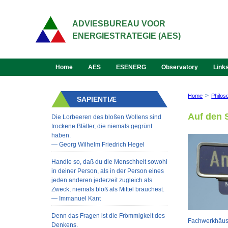
ADVIESBUREAU VOOR
ENERGIESTRATEGIE (AES)
Home
AES
ESENERG
Observatory
Link
>
Home
Philos
SAPIENTIÆ
Auf den 
Die Lorbeeren des bloßen Wollens sind
trockene Blätter, die niemals gegrünt
haben.
— Georg Wilhelm Friedrich Hegel
Handle so, daß du die Menschheit sowohl
in deiner Person, als in der Person eines
jeden anderen jederzeit zugleich als
Zweck, niemals bloß als Mittel brauchest.
— Immanuel Kant
Denn das Fragen ist die Frömmigkeit des
Fachwerkhäus
Denkens.