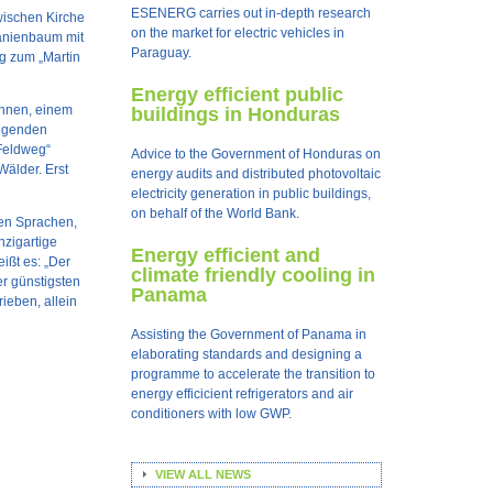
ESENERG carries out in-depth research
wischen Kirche
on the market for electric vehicles in
tanienbaum mit
Paraguay.
ng zum „Martin
Energy efficient public
unnen, einem
buildings in Honduras
iegenden
Feldweg“
Advice to the Government of Honduras on
Wälder. Erst
energy audits and distributed photovoltaic
electricity generation in public buildings,
on behalf of the World Bank.
len Sprachen,
nzigartige
Energy efficient and
ißt es: „Der
climate friendly cooling in
er günstigsten
Panama
rieben, allein
Assisting the Government of Panama in
elaborating standards and designing a
programme to accelerate the transition to
energy efficicient refrigerators and air
conditioners with low GWP.
VIEW ALL NEWS