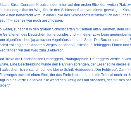
hbare Büste Conradin Kreutzers dominiert auf den ersten Blick den weiten Platz z
Ein blumengesäumter Weg führt in den Schlosshof, der von einem gewaltigen Kas
en Ästen beherrscht wird. In einer Ecke des Schlosshofs ist tatsächlich der Einga
eum“ – aber es war noch geschlossen.
so weiter, zunächst in den großen Schlossgarten mit seinen alten Bäumen, dem Br
ie Gefallenen des Deutschen Turnerbundes und – in einer Ecke beim gegenüberl
em eigentümlichen japanischen Vogelhäuschen aus Stein. Die Suche nach dem „
ächst entlang eines anderen Weges, bot aber Aussicht auf Heideggers Fluren und 
weg fanden wir den Weg zum „Feldweg“.
t Blicke auf Handschriften Heideggers, Photographien, Heideggers Werke in vie
 Zitate. Eine Beschreibung würde den Rahmen sprengen, der Leser sollte dieses ei
aufsuchen! Ich erstand noch die kleine Schrift Heideggers „Der Feldweg“. Darin he
eldweges erweckt einen Sinn, der das Freie liebt und auch die Trübsal noch an d
ngt in eine letzte Heiterkeit. Sie wehrt den Unfug des nur Arbeitens, der, für sich bet
rdert.“