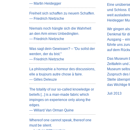
— Martin Heidegger
Eine unüberse
und Schloss. 
Freiheit sich schaffen zu neuem Schaffen.
weit ausladend
— Friedrich Nietzsche
Heidegger Mus
Niemals noch hängte sich die Wahrheit
Wir gingen al
an den Arm eines Unbedingten.
Denkmal für d
— Friedrich Nietzsche
Ausgang – ein
führte uns zun
Was sagt dein Gewissen? – "Du sollst der
auf dem Rück
werden, der du bist."
Das Museum bo
— Friedrich Nietzsche
Zeittafeln und
La philosophie a horreur des discussions,
Museum selbst 
elle a toujours autre chose à faire.
Zuspruch des F
— Gilles Deleuze
Stelle überspri
das Wichtige fö
The totality of our so-called knowledge or
Juli 2013
beliefs [...] is a man-made fabric which
impinges on experience only along the
edges.
— Willard Van Orman Quine
Whereof one cannot speak, thereof one
must be silent.