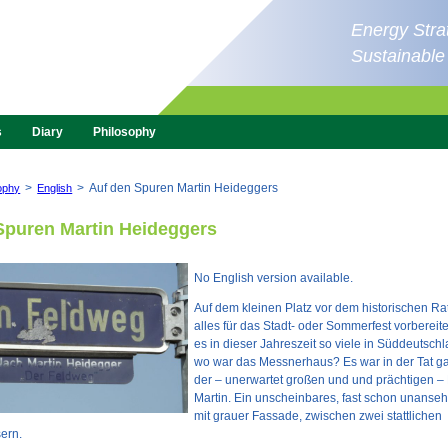
Energy Strat
Sustainabl
s
Diary
Philosophy
>
>
Auf den Spuren Martin Heideggers
ophy
English
Spuren Martin Heideggers
No English version available.
Auf dem kleinen Platz vor dem historischen R
alles für das Stadt- oder Sommerfest vorbereit
es in dieser Jahreszeit so viele in Süddeutschl
wo war das Messnerhaus? Es war in der Tat g
der – unerwartet großen und und prächtigen – 
Martin. Ein unscheinbares, fast schon unanse
mit grauer Fassade, zwischen zwei stattlichen
ern.