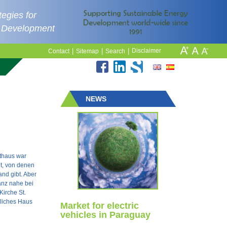
egies for
e Development
|
|
|
Disclaimer
Contact
Sitemap
Search
NEWS
athaus war
et, von denen
and gibt. Aber
anz nahe bei
Kirche St.
hliches Haus
Market for electric
vehicles in Paraguay