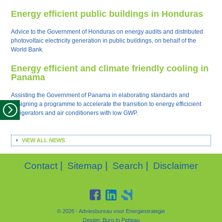
Energy efficient public buildings in Honduras
Advice to the Government of Honduras on energy audits and distributed
photovoltaic electricity generation in public buildings, on behalf of the
World Bank.
Energy efficient and climate friendly cooling in
Panama
Assisting the Government of Panama in elaborating standards and
designing a programme to accelerate the transition to energy efficicient
refrigerators and air conditioners with low GWP.
VIEW ALL NEWS
|
|
|
Contact
Sitemap
Search
Disclaimer
© 2026 - Adviesbureau voor Energiestrategie
Design:
Buro In Petteau