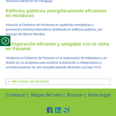
vehículos eléctricos en Paraguay.
Edificios públicos energéticamente eficientes
en Honduras
Asesoría al Gobierno de Honduras en auditorías energéticas y
generación eléctrica fotovoltaica distribuida en edificios públicos, por
encargo del Banco Mundial.
Refrigeración eficiente y amigable con el clima
en Panamá
Asistencia al Gobierno de Panamá en la elaboración de estándares y el
diseño de un programa para acelerar la transición a refrigeradores y
acondicionadores de aire energéticamente eficientes con bajo PCG.
VER TODAS LAS NOTICIAS
|
|
|
Contacto
Mapa del sitio
Buscar
Nota legal