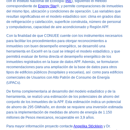
con el Instituto Nacional de Ecología (
INE
), siguiendo el método
correspondiente de
Energy Star
®, y permite comparaciones de inmuebles
del mismo tipo, ubicación y condiciones de operación. Las variables que
resultan significativas en el modelo estadístico son: clima en grados días
de refrigeración y calefacción, superficie construida, número de personal
y computadoras, capacidad de aire acondicionado y Región APF.
Con la finalidad de que CONUEE cuente con los instrumentos necesarios
para facilitar los procedimientos para otorgar reconocimientos a
inmuebles con buen desempeño energético, se desarrolló una
herramienta en Excel® en la cual se integró el modelo estadístico, y que
permitirá evaluar de forma directa el desempeño energético de los
inmuebles registrados en la base de datos APF. Además, se formularon
recomendaciones para una ampliación de la base de datos para otros
tipos de edificios públicos (hospitales y escuelas), así como para edificios
comerciales de Usuarios con Alto Patrón de Consumo de Energía
(UPACs).
De forma complementaria al desarrollo del modelo estadístico y de la
herramienta, se realizó una estimación de los potenciales de ahorro del
conjunto de los inmuebles de la APF. Esta estimación indica un potencial
de ahorro de 295 GWh/año, en donde se requiere una inversión estimada
para la implementación de medidas de ahorro de energía de 1.150
millones de Pesos mexicanos, recuperable en 3,9 años.
Para mayor información proyecto contacte
Angelika Stöcklein
y Dr.