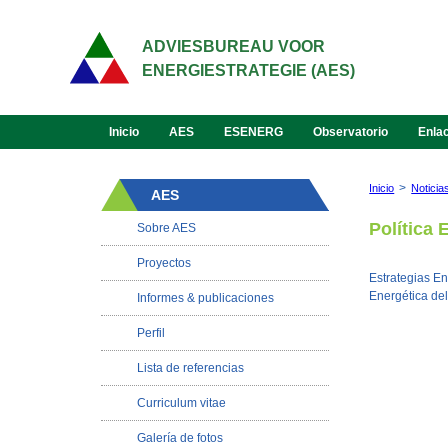
ADVIESBUREAU VOOR
ENERGIESTRATEGIE (AES)
Inicio
AES
ESENERG
Observatorio
Enla
>
Inicio
Noticia
AES
Política
Sobre AES
Proyectos
Estrategias
Ene
Energética de
Informes & publicaciones
Perfil
Lista de referencias
Curriculum vitae
Galería de fotos