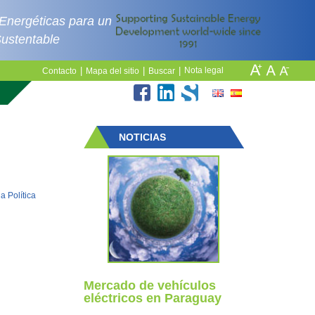
 Energéticas para un
Sustentable
|
|
|
Nota legal
Contacto
Mapa del sitio
Buscar
NOTICIAS
a Política
Mercado de vehículos
eléctricos en Paraguay