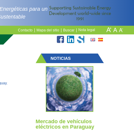
 Energéticas para un
Sustentable
|
|
|
Nota legal
Contacto
Mapa del sitio
Buscar
NOTICIAS
guay.
Mercado de vehículos
eléctricos en Paraguay